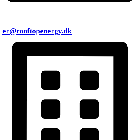
er@rooftopenergy.dk